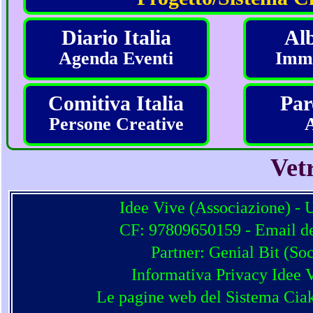
Diario Italia
Alb
Agenda Eventi
Imma
Comitiva Italia
Par
Persone Creative
Vetr
Idee Vive (Associazione) - 
CF: 97809650159 - Email del
Partner:
Genial Bit
(
Soc
Informativa Privacy Idee 
Le pagine web del Sistema Ciak